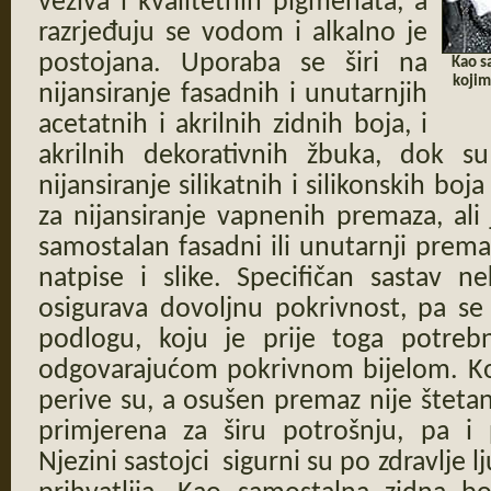
veziva i kvalitetnih pigmenata, a
razrjeđuju se vodom i alkalno je
postojana. Uporaba se širi na
Kao s
kojim
nijansiranje fasadnih i unutarnjih
acetatnih i akrilnih zidnih boja, i
akrilnih dekorativnih žbuka, dok 
nijansiranje silikatnih i silikonskih boj
za nijansiranje vapnenih premaza, ali
samostalan fasadni ili unutarnji premaz,
natpise i slike. Specifičan sastav n
osigurava dovoljnu pokrivnost, pa se
podlogu, koju je prije toga potre
odgovarajućom pokrivnom bijelom. Ko
perive su, a osušen premaz nije štetan
primjerena za širu potrošnju, pa i 
Njezini sastojci sigurni su po zdravlje l