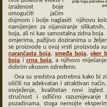
ćete posebne efekte i
prije toga potrebno
po
izraženost boje
omogućiti jačim
dojmom i bolje naglasiti njihovu kolor
namijenjen za nijansiranje silikatnih,
boja, ali ni kao samostalna zidna boja.
omjerima, pažljivo doziranima u željen
se proizvode u ovoj vrsti proizvoda s
narančasta boja
,
smeđa boja
,
oker 
boja
i
crna boja
, a njihovo miješanj
dobrim ukusom određeno.
Ova su sredstva potrebna kako bi zid
oličili na adekvatan i atraktivan način
osvježenje, kvalitetan novi izgle
stručnost i odlično razumijevanje
pozadinama, stoga nemojte eksperime