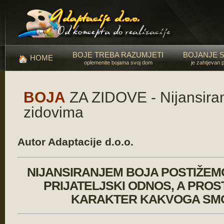
BOJE TREBA RAZUMJETI
BOJANJE 
HOME
oplemenite bojama svoj dom
je zahtjevan 
BOJA
ZA ZIDOVE - Nijansiran
zidovima
Autor Adaptacije d.o.o.
NIJANSIRANJEM BOJA POSTIŽEMO
PRIJATELJSKI ODNOS, A PRO
KARAKTER KAKVOGA SMO