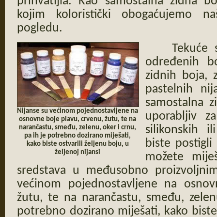
prihvatljia. Kao samostalna zidna bo
kojim koloristički obogaćujemo na
pogledu.
Tekuće s
određenih bo
zidnih boja,
pastelnih nij
samostalna zi
Nijanse su većinom pojednostavljene na
uporabljiv za
osnovne boje plavu, crvenu, žutu, te na
narančastu, smeđu, zelenu, oker i crnu,
silikonskih 
pa ih je potrebno dozirano miješati,
biste postigl
kako biste ostvarili željenu boju, u
željenoj nijansi
možete miješ
sredstava u međusobno proizvoljni
većinom pojednostavljene na osnov
žutu, te na narančastu, smeđu, zelen
potrebno dozirano miješati, kako biste 