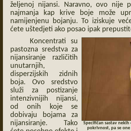
željenoj nijansi. Naravno, ovo nije 
najmanja kap krive boje može upro
namijenjenu bojanju. To iziskuje veće
ćete uštedjeti ako posao ipak prepusti
Koncentrati su
pastozna sredstva za
nijansiranje različitih
unutarnjih,
disperzijskih zidnih
boja. Ovo sredstvo
služi za postizanje
intenzivnijih nijansi,
od onih koje se
dobivaju bojama za
nijansiranje. Tako
Specifičan sastav nekih
pokrivnost, pa se one