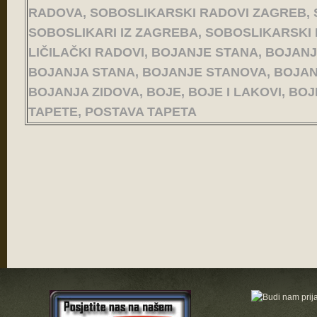
RADOVA, SOBOSLIKARSKI RADOVI ZAGREB, 
SOBOSLIKARI IZ ZAGREBA, SOBOSLIKARSKI I
LIČILAČKI RADOVI, BOJANJE STANA, BOJANJ
BOJANJA STANA, BOJANJE STANOVA, BOJANJ
BOJANJA ZIDOVA, BOJE, BOJE I LAKOVI, BOJ
TAPETE, POSTAVA TAPETA