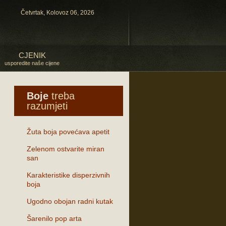
Četvrtak, Kolovoz 06, 2026
CJENIK
usporedite naše cijene
Boje
treba
razumjeti
Žuta boja povećava apetit
Zelenom ostvarite miran
san
Karakteristike disperzivnih
boja
Ugodno obojan radni kutak
Šarenilo pop arta