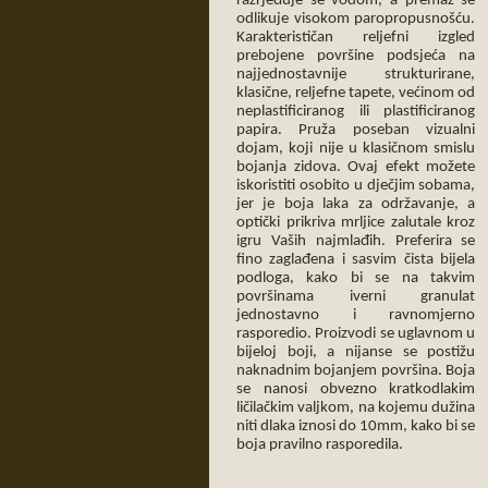
razrjeđuje se vodom, a premaz se
odlikuje visokom paropropusnošću.
Karakterističan reljefni izgled
prebojene površine podsjeća na
najjednostavnije strukturirane,
klasične, reljefne tapete, većinom od
neplastificiranog ili plastificiranog
papira. Pruža poseban vizualni
dojam, koji nije u klasičnom smislu
bojanja zidova. Ovaj efekt možete
iskoristiti osobito u dječjim sobama,
jer je boja laka za održavanje, a
optički prikriva mrljice zalutale kroz
igru Vaših najmlađih. Preferira se
fino zaglađena i sasvim čista bijela
podloga, kako bi se na takvim
površinama iverni granulat
jednostavno i ravnomjerno
rasporedio. Proizvodi se uglavnom u
bijeloj boji, a nijanse se postižu
naknadnim bojanjem površina. Boja
se nanosi obvezno kratkodlakim
ličilačkim valjkom, na kojemu dužina
niti dlaka iznosi do 10mm, kako bi se
boja pravilno rasporedila.