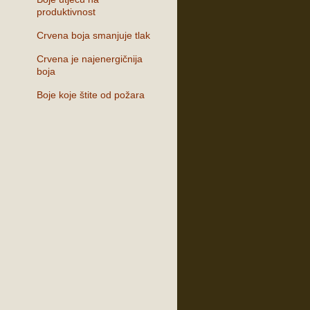
produktivnost
Crvena boja smanjuje tlak
Crvena je najenergičnija
boja
Boje koje štite od požara