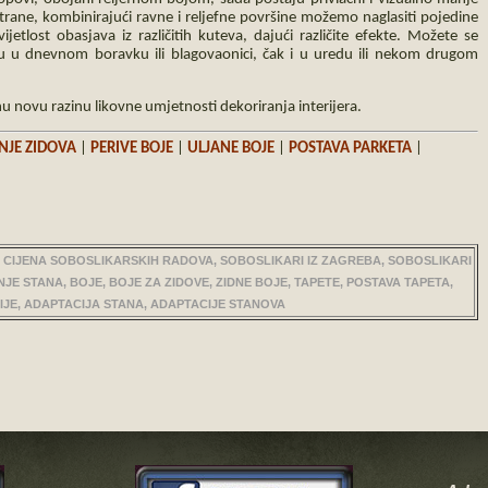
 strane, kombinirajući ravne i reljefne površine možemo naglasiti pojedine
jetlost obasjava iz različitih kuteva, dajući različite efekte. Možete se
 u dnevnom boravku ili blagovaonici, čak i u uredu ili nekom drugom
 novu razinu likovne umjetnosti dekoriranja interijera.
NJE ZIDOVA
|
PERIVE BOJE
|
ULJANE BOJE
|
POSTAVA PARKETA
|
 CIJENA SOBOSLIKARSKIH RADOVA, SOBOSLIKARI IZ ZAGREBA, SOBOSLIKARI
JE STANA, BOJE, BOJE ZA ZIDOVE, ZIDNE BOJE, TAPETE, POSTAVA TAPETA,
JE, ADAPTACIJA STANA, ADAPTACIJE STANOVA