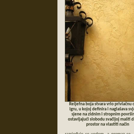
Reljefna boja stvara vrlo privlačnu 
igru, u kojoj definira i naglašava svj
sjene na zidnim i stropnim površ
ostavljajući slobodu svačijoj mašti d
prostor na vlastiti način