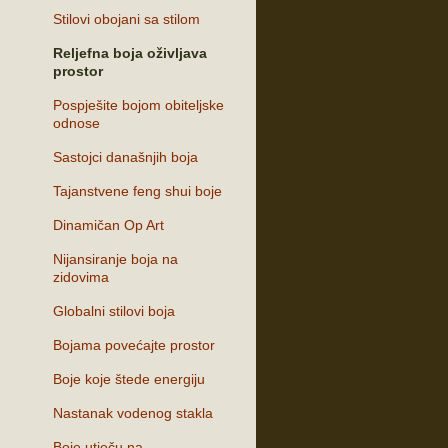
Stilovi obojani sa stilom
Reljefna boja oživljava
prostor
Pospješite bojom obiteljske
odnose
Sastojci današnjih boja
Tajanstvene feng shui boje
Dinamičan Op Art
Nijansiranje boja na
zidovima
Globalni stilovi boja
Bojama povećajte prostor
Boje koje štede energiju
Nastanak vodenog stakla
Boje utječu na