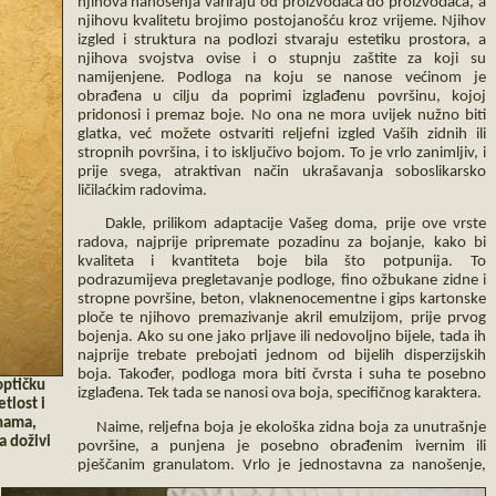
njihova nanošenja variraju od proizvođača do proizvođača, a
njihovu kvalitetu brojimo postojanošću kroz vrijeme. Njihov
izgled i struktura na podlozi stvaraju estetiku prostora, a
njihova svojstva ovise i o stupnju zaštite za koji su
namijenjene. Podloga na koju se nanose većinom je
obrađena u cilju da poprimi izglađenu površinu, kojoj
pridonosi i premaz boje. No ona ne mora uvijek nužno biti
glatka, već možete ostvariti reljefni izgled Vaših zidnih ili
stropnih površina, i to isključivo bojom. To je vrlo zanimljiv, i
prije svega, atraktivan način ukrašavanja soboslikarsko
ličilaćkim radovima.
Dakle, prilikom adaptacije Vašeg doma, prije ove vrste
radova, najprije pripremate pozadinu za bojanje, kako bi
kvaliteta i kvantiteta boje bila što potpunija. To
podrazumijeva pregletavanje podloge, fino ožbukane zidne i
stropne površine, beton, vlaknenocementne i gips kartonske
ploče te njihovo premazivanje akril emulzijom, prije prvog
bojenja. Ako su one jako prljave ili nedovoljno bijele, tada ih
najprije trebate prebojati jednom od bijelih disperzijskih
boja. Također, podloga mora biti čvrsta i suha te posebno
optičku
izglađena. Tek tada se nanosi ova boja, specifičnog karaktera.
etlost i
inama,
Naime, reljefna boja je ekološka zidna boja za unutrašnje
a doživi
površine, a punjena je posebno obrađenim ivernim ili
pješčanim granulatom. Vrlo je jednostavna za nanošenje,