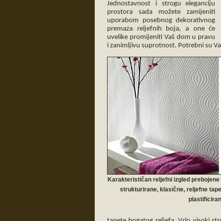
Jednostavnost i strogu eleganciju
prostora sada možete zamijeniti
uporabom posebnog dekorativnog
premaza reljefnih boja, a one će
uvelike promijeniti Vaš dom u pravu
i zanimljivu suprotnost. Potrebni su V
Karakterističan reljefni izgled prebojen
strukturirane, klasične, reljefne tape
plastificira
tapete bogatog reljefa. Vrlo visoki s