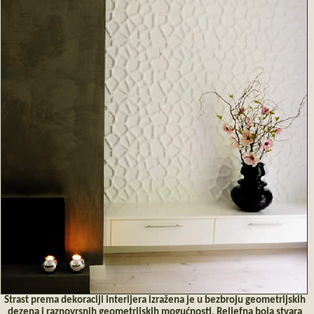
Strast prema dekoraciji interijera izražena je u bezbroju geometrijskih
dezena i raznovrsnih geometrijskih mogućnosti. Reljefna boja stvara