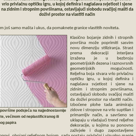
vrlo privlačnu optičku igru, u kojoj definira i naglašava svjetlost i sjene
na zidnim i stropnim površinama, ostavljajući slobodu svačijoj mašti da
doživi prostor na vlastiti način
am još samo mašta i ukus, da pomaknete granice vlastitih noviteta.
Klasično bojanje zidnih i stropnih
površina može poprimiti sasvim
novu dimenziju stiliziranja. Strast
prema dekoraciji interijera
izražena je u bezbroju
geometrijskih dezena i raznovrsnih
geometrijskih mogućnosti.
Reljefna boja stvara vrlo privlačnu
optičku igru, u kojoj definira i
naglašava svjetlost i sjene na
zidnim i stropnim površinama,
ostavljajući slobodu svačijoj mašti
da doživi prostor na vlastiti način.
Izbočene plohe tada animiraju
zidove i stropove na vrlo suptilan i
e površine podsjeća na najjednostavnije
primamljiv način, a savršeno se
te, većinom od neplastificiranog ili
uklapaju u vladajući trend reljefne
nog papira
dekoracije, u kojima su ponovno
zaživjele i dugo zapostavljene
tropovi, obojani reljefnom bojom, sada postaju privlačni i vizualno manje