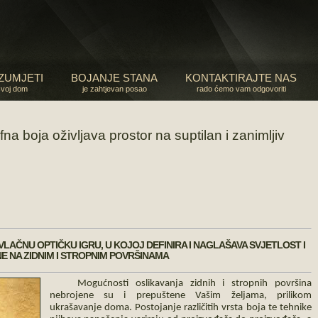
ZUMJETI
BOJANJE STANA
KONTAKTIRAJTE NAS
svoj dom
je zahtjevan posao
rado ćemo vam odgovoriti
a boja oživljava prostor na suptilan i zanimljiv
LAČNU OPTIČKU IGRU, U KOJOJ DEFINIRA I NAGLAŠAVA SVJETLOST I
E NA ZIDNIM I STROPNIM POVRŠINAMA
Mogućnosti oslikavanja zidnih i stropnih površina
nebrojene su i prepuštene Vašim željama, prilikom
ukrašavanje doma. Postojanje različitih vrsta boja te tehnike