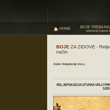
BOJE TREBA RA
HOME
oplemenite bojama 
BOJE
ZA ZIDOVE - Reljefn
način
Autor Adaptacije d.o.o.
RELJEFNA BOJA STVARA VRLO PRIV
SJEN