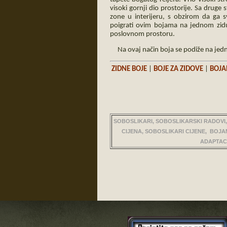
visoki gornji dio prostorije. Sa druge
zone u interijeru, s obzirom da ga svi
poigrati ovim bojama na jednom zidu
poslovnom prostoru.
Na ovaj način boja se podiže na jednu
ZIDNE BOJE
|
BOJE ZA ZIDOVE
|
BOJA
SOBOSLIKARI, SOBOSLIKARSKI RADOVI,
CIJENA, SOBOSLIKARI CIJENE, BOJAN
ADAPTACI