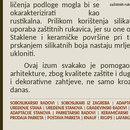
ličenja podloge mogla bi se
zaštitnih ru
okarakterizirati kao
rustikalna. Prilikom korištenja sili
uporaba zaštitnih rukavica, jer su one 
Staklene i keramičke površine pri to
prskanjem silikatnih boja nastaju mrlj
ukloniti.
Ovaj izum svakako je pomogao d
arhitekture, zbog kvalitete zaštite i dug
i dekorativne zahtjeve, ne samo kroz
danas.
SOBOSLIKARSKI RADOVI
|
SOBOSLIKARI IZ ZAGREBA
|
ADAPTA
UREĐENJE STANA
|
UREĐENJE STANOVA
|
GRAĐEVINSKI RADOVI
ADAPTACIJE STANOVA
| PARKETARSKI RADOVI
|
KERAMIČARSKI
PRODAJA PARKETA
|
POSTAVA PARKETA
|
KNAUF
|
RIGIPS
|
LAFAR