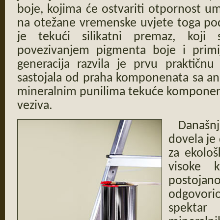
boje, kojima će ostvariti otpornost u
na otežane vremenske uvjete toga podr
je tekući silikatni premaz, koji 
povezivanjem pigmenta boje i primi
generacija razvila je prvu praktičnu
sastojala od praha komponenata sa a
mineralnim punilima tekuće komponent
veziva.
Današnj
dovela je
za ekolo
visoke kv
postoja
odgovori
spektar