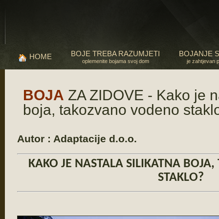
BOJE TREBA RAZUMJETI
BOJANJE 
HOME
oplemenite bojama svoj dom
je zahtjevan 
BOJA
ZA ZIDOVE - Kako je na
boja, takozvano vodeno stakl
Autor : Adaptacije d.o.o.
KAKO JE NASTALA SILIKATNA BOJ
STAKLO?