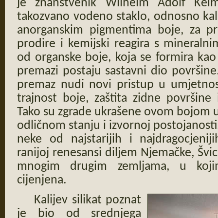
je znanstvenik Wilhelm Adolf Kei
takozvano vodeno staklo, odnosno kali
anorganskim pigmentima boje, za pr
prodire i kemijski reagira s mineraln
od organske boje, koja se formira kao s
premazi postaju sastavni dio površine. 
premaz nudi novi pristup u umjetnosti
trajnost boje, zaštita zidne površine
Tako su zgrade ukrašene ovom bojom u 1
odličnom stanju i izvornoj postojanosti.
neke od najstarijih i najdragocjenij
ranijoj renesansi diljem Njemačke, Švic
mnogim drugim zemljama, u koji
cijenjena.
Kalijev silikat poznat
je bio od srednjega