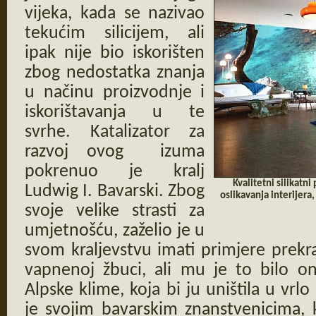
vijeka, kada se nazivao
tekućim silicijem, ali
ipak nije bio iskorišten
zbog nedostatka znanja
u načinu proizvodnje i
iskorištavanja u te
svrhe. Katalizator za
razvoj ovog izuma
pokrenuo je kralj
Kvalitetni silikatn
Ludwig I. Bavarski. Zbog
oslikavanja interijera,
svoje velike strasti za
umjetnošću, zaželio je u
svom kraljevstvu imati primjere prekra
vapnenoj žbuci, ali mu je to bilo 
Alpske klime, koja bi ju uništila u vrlo
je svojim bavarskim znanstvenicima, 