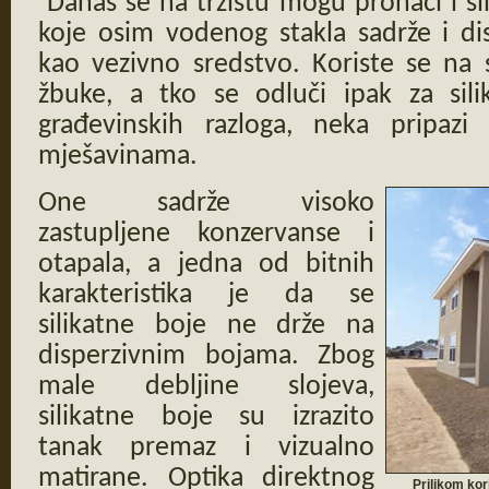
Danas se na tržištu mogu pronaći i sil
koje osim vodenog stakla sadrže i di
kao vezivno sredstvo. Koriste se na
žbuke, a tko se odluči ipak za sili
građevinskih razloga, neka pripaz
mješavinama.
One sadrže visoko
zastupljene konzervanse i
otapala, a jedna od bitnih
karakteristika je da se
silikatne boje ne drže na
disperzivnim bojama. Zbog
male debljine slojeva,
silikatne boje su izrazito
tanak premaz i vizualno
matirane. Optika direktnog
Prilikom kor