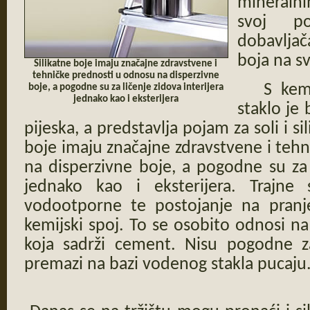
mineralni
svoj p
dobavljač
boja na sv
Silikatne boje imaju značajne zdravstvene i
tehničke prednosti u odnosu na disperzivne
S kemij
boje, a pogodne su za ličenje zidova interijera
jednako kao i eksterijera
staklo je
pijeska, a predstavlja pojam za soli i sil
boje imaju značajne zdravstvene i teh
na disperzivne boje, a pogodne su za l
jednako kao i eksterijera. Trajne
vodootporne te postojanje na pranj
kemijski spoj. To se osobito odnosi 
koja sadrži cement. Nisu pogodne za
premazi na bazi vodenog stakla pucaju