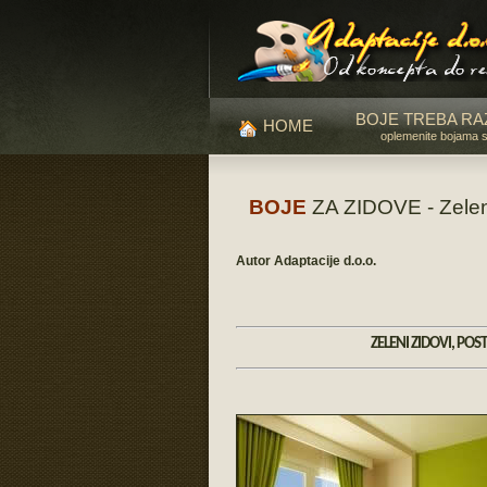
BOJE TREBA RA
HOME
oplemenite bojama 
BOJE
ZA ZIDOVE - Zeleno
Autor Adaptacije d.o.o.
ZELENI
ZIDOVI, POST