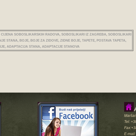
 CIJENA SOBOSLIKARSKIH RADOVA, SOBOSLIKARI IZ ZAGREBA, SOBOSLIKARI
JE STANA, BOJE, BOJE ZA ZIDOVE, ZIDNE BOJE, TAPETE, POSTAVA TAPETA,
JE, ADAPTACIJA STANA, ADAPTACIJE STANOVA
Maršan
Tel: +
Fax:+3
E-mail