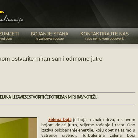
ZUMJETI
BOJANJE STANA
KONTAKTIRAJTE NAS
svoj dom
je zahtjevan posao
rado ćemo vam odgovoriti
m ostvarite miran san i odmorno jutro
ELJINA ILI ZAVJESE STVORITI ĆE POTREBAN MIR I RAVNOTEŽU
Zelena boja
je boja u znaku drva, a s ovom
bojom dolazi jutro, vrijeme rođenja i rasta. Ono
izaziva oslobađanje energije, koju opet nalazimo u
vatrenoj crvenoj. Turbulentna zelena boja