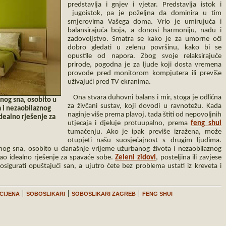
predstavlja i gnjev i vjetar. Predstavlja istok i
jugoistok, pa je poželjna da dominira u tim
smjerovima Vašega doma. Vrlo je umirujuća i
balansirajuća boja, a donosi harmoniju, nadu i
zadovoljstvo. Smatra se kako je za umorne oči
dobro gledati u zelenu površinu, kako bi se
opustile od napora. Zbog svoje relaksirajuće
prirode, pogodna je za ljude koji dosta vremena
provode pred monitorom kompjutera ili previše
uživajući pred TV ekranima.
Ona stvara duhovni balans i mir, stoga je odlična
rnog sna, osobito u
za živčani sustav, koji dovodi u ravnotežu. Kada
 i nezaobilaznog
naginje više prema plavoj, tada štiti od nepovoljnih
dealno rješenje za
utjecaja i djeluje protuupalno, prema
feng shui
tumačenju. Ako je ipak previše izražena, može
otupjeti našu suosjećajnost s drugim ljudima.
rnog sna, osobito u današnje vrijeme užurbanog života i nezaobilaznog
kao idealno rješenje za spavaće sobe.
Zeleni zidovi
, posteljina ili zavjese
 osigurati opuštajući san, a ujutro ćete bez problema ustati iz kreveta i
|
|
|
CIJENA
SOBOSLIKARI
SOBOSLIKARI ZAGREB
FENG SHUI