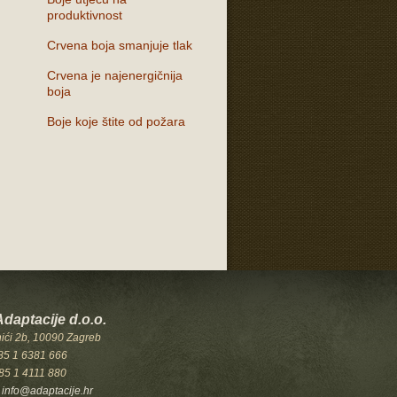
produktivnost
Crvena boja smanjuje tlak
Crvena je najenergičnija
boja
Boje koje štite od požara
Adaptacije d.o.o.
ići 2b, 10090 Zagreb
385 1 6381 666
85 1 4111 880
:
info@adaptacije.hr