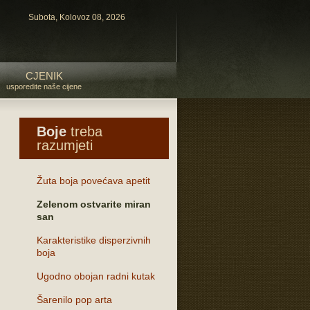
Subota, Kolovoz 08, 2026
CJENIK
usporedite naše cijene
Boje
treba
razumjeti
Žuta boja povećava apetit
Zelenom ostvarite miran
san
Karakteristike disperzivnih
boja
Ugodno obojan radni kutak
Šarenilo pop arta