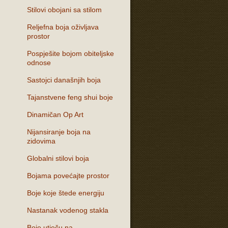
Stilovi obojani sa stilom
Reljefna boja oživljava
prostor
Pospješite bojom obiteljske
odnose
Sastojci današnjih boja
Tajanstvene feng shui boje
Dinamičan Op Art
Nijansiranje boja na
zidovima
Globalni stilovi boja
Bojama povećajte prostor
Boje koje štede energiju
Nastanak vodenog stakla
Boje utječu na