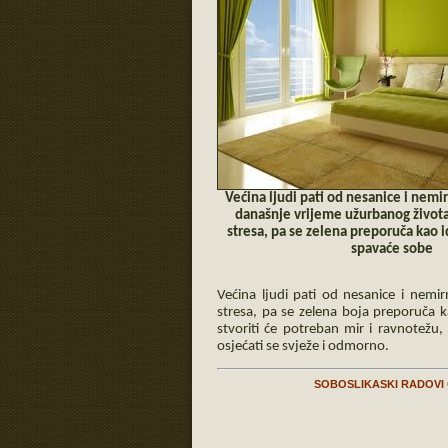
Većina ljudi pati od nesanice i nemi
današnje vrijeme užurbanog života
stresa, pa se zelena preporuča kao i
spavaće sobe
Većina ljudi pati od nesanice i nemi
stresa, pa se zelena boja preporuča 
stvoriti će potreban mir i ravnotežu,
osjećati se svježe i odmorno.
SOBOSLIKASKI RADOVI 