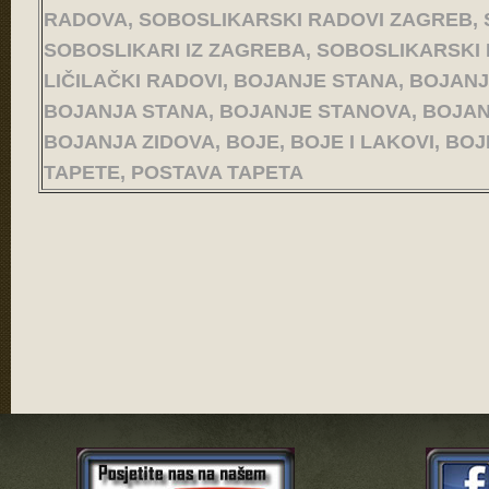
RADOVA, SOBOSLIKARSKI RADOVI ZAGREB, 
SOBOSLIKARI IZ ZAGREBA, SOBOSLIKARSKI I
LIČILAČKI RADOVI, BOJANJE STANA, BOJANJ
BOJANJA STANA, BOJANJE STANOVA, BOJANJ
BOJANJA ZIDOVA, BOJE, BOJE I LAKOVI, BOJ
TAPETE, POSTAVA TAPETA