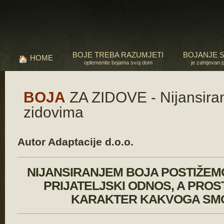
BOJE TREBA RAZUMJETI
BOJANJE 
HOME
oplemenite bojama svoj dom
je zahtjevan 
BOJA
ZA ZIDOVE - Nijansiran
zidovima
Autor Adaptacije d.o.o.
NIJANSIRANJEM BOJA POSTIŽEMO
PRIJATELJSKI ODNOS, A PRO
KARAKTER KAKVOGA SMO