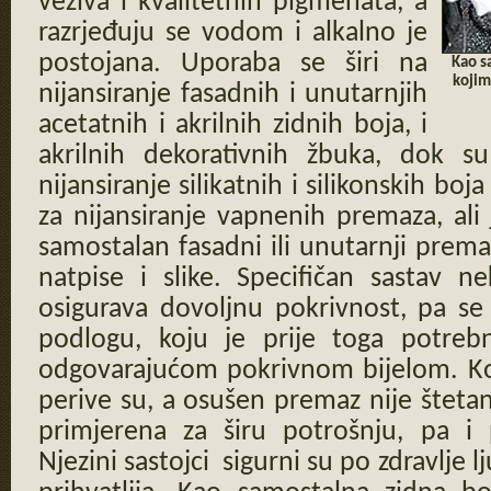
veziva i kvalitetnih pigmenata, a
razrjeđuju se vodom i alkalno je
postojana. Uporaba se širi na
Kao s
kojim
nijansiranje fasadnih i unutarnjih
acetatnih i akrilnih zidnih boja, i
akrilnih dekorativnih žbuka, dok 
nijansiranje silikatnih i silikonskih boj
za nijansiranje vapnenih premaza, ali
samostalan fasadni ili unutarnji premaz,
natpise i slike. Specifičan sastav n
osigurava dovoljnu pokrivnost, pa se
podlogu, koju je prije toga potre
odgovarajućom pokrivnom bijelom. Ko
perive su, a osušen premaz nije štetan
primjerena za širu potrošnju, pa i 
Njezini sastojci sigurni su po zdravlje l