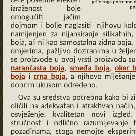
ćete posebne efekte i
prije toga potrebno
po
izraženost boje
omogućiti jačim
dojmom i bolje naglasiti njihovu kolor
namijenjen za nijansiranje silikatnih,
boja, ali ni kao samostalna zidna boja.
omjerima, pažljivo doziranima u željen
se proizvode u ovoj vrsti proizvoda s
narančasta boja
,
smeđa boja
,
oker 
boja
i
crna boja
, a njihovo miješanj
dobrim ukusom određeno.
Ova su sredstva potrebna kako bi zid
oličili na adekvatan i atraktivan način
osvježenje, kvalitetan novi izgle
stručnost i odlično razumijevanje
pozadinama, stoga nemojte eksperime