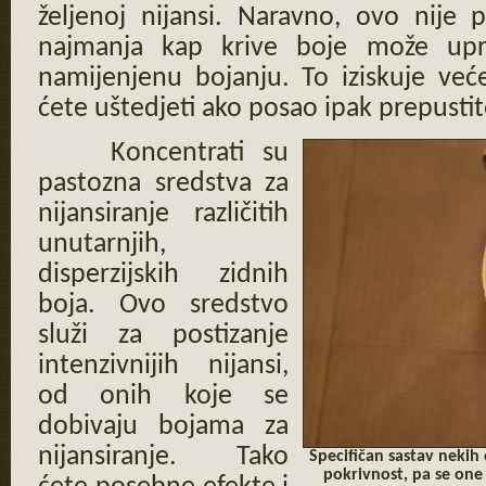
željenoj nijansi. Naravno, ovo nije 
najmanja kap krive boje može upro
namijenjenu bojanju. To iziskuje veće
ćete uštedjeti ako posao ipak prepusti
Koncentrati su
pastozna sredstva za
nijansiranje različitih
unutarnjih,
disperzijskih zidnih
boja. Ovo sredstvo
služi za postizanje
intenzivnijih nijansi,
od onih koje se
dobivaju bojama za
nijansiranje. Tako
Specifičan sastav nekih
pokrivnost, pa se one