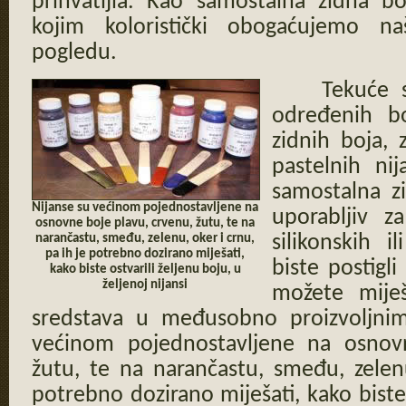
prihvatljia. Kao samostalna zidna bo
kojim koloristički obogaćujemo na
pogledu.
Tekuće s
određenih bo
zidnih boja,
pastelnih nij
samostalna zi
Nijanse su većinom pojednostavljene na
uporabljiv za
osnovne boje plavu, crvenu, žutu, te na
narančastu, smeđu, zelenu, oker i crnu,
silikonskih 
pa ih je potrebno dozirano miješati,
biste postigl
kako biste ostvarili željenu boju, u
željenoj nijansi
možete miješ
sredstava u međusobno proizvoljni
većinom pojednostavljene na osnov
žutu, te na narančastu, smeđu, zelen
potrebno dozirano miješati, kako biste 