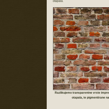
otapala.
Razlikujemo transparentne vrste impreg
otapala, te pigmentirane na