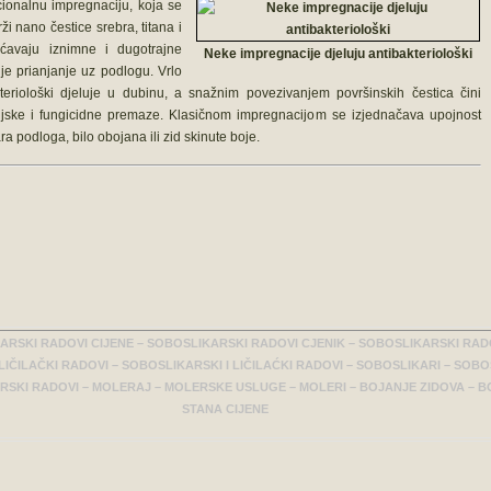
ionalnu impregnaciju, koja se
i nano čestice srebra, titana i
ućavaju iznimne i dugotrajne
Neke impregnacije djeluju antibakteriološki
lje prianjanje uz podlogu. Vrlo
eriološki djeluje u dubinu, a snažnim povezivanjem površinskih čestica čini
ijske i fungicidne premaze. Klasičnom impregnacijom se izjednačava upojnost
 podloga, bilo obojana ili zid skinute boje.
ARSKI RADOVI CIJENE – SOBOSLIKARSKI RADOVI CJENIK – SOBOSLIKARSKI RA
 LIČILAČKI RADOVI – SOBOSLIKARSKI I LIČILAĆKI RADOVI – SOBOSLIKARI – SO
ERSKI RADOVI – MOLERAJ – MOLERSKE USLUGE – MOLERI – BOJANJE ZIDOVA – B
STANA CIJENE