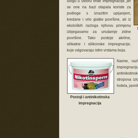
ulogu u izboru vrste impregnacije, jer
se one na bazi otapala koriste za
podloge s izrazitim upijanjem,
kredane i vrlo glatke površine, ali iz
ekoloških razloga njihovu primjenu
izbjegavamo za unutarnje zidne
površine. Tako postoje akrilne,
silikatne i silikonske impregnacije,
koje odgovaraju istim vrstama boja.
Naime, razl
impregnacij
antinikotins
stropova izl
hotela, javni
Postoji i antinikotinska
impregnacija