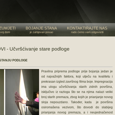
ZUMJETI
BOJANJE STANA
KONTAKTIRAJTE NAS
svoj dom
je zahtjevan posao
rado ćemo vam odgovoriti
 - Učvršćivanje stare podloge
I STANJU PODLOGE
Pravilna priprema podloge prije bojanja jedan je
od najvažnijih faktora, koji utječu na kvalitetu i
prekrasan izgled završnog filma boje. Impregnacija
ima ulogu učvršćivanja starih zidnih površina,
isključivo iz razloga što se na njima nalazi veliki
broj starih premaza, zbog kojih je prianjanje novog
sloja nepouzdano. Također, kada je površina
osiromašena vezivom, što dovodi do slabijeg
prianjanja novog premaza, a i neujednačenost