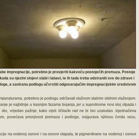
abe impregnacije, potrebno je provjeriti kakvoću postojećih premaza. Postoje
kada su njezini slojevi slabi i labavi, te ih tada treba odstraniti sve do zdrave i
loge, a saniranu podlogu učvrstiti odgovarajućim impregnacijskim sredstvom
emperaturama, potrebno je podlogu održavati vlažnom stalnim obilnim vlaženjem.
anje je najbitnije u kasnijim fazama bojanja, jer u suprotnome novi sloj otpada i
io, vrijedan pažnje, kako cijeli ličilaćki rad ne bi bio uzaludan. Izjednačena
m, povećava prionjivost premaza i podloge, osigurava njihovu čvrstu vezu,
ije na vodenoj osnovi i na osnovi otapala, te pigmentirane na vodenoj i osnovi