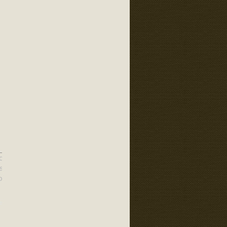
DOVI ZAGREB – SOBOSLIKARSKI
BOSLIKAR – SOBOSLIKARSTVO –
OJANJE STANA CIJENA – BOJANJE