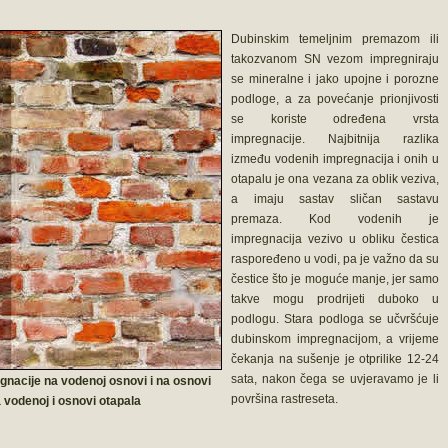
Dubinskim temeljnim premazom ili
takozvanom SN vezom impregniraju
se mineralne i jako upojne i porozne
podloge, a za povećanje prionjivosti
se koriste određena vrsta
impregnacije. Najbitnija razlika
između vodenih impregnacija i onih u
otapalu je ona vezana za oblik veziva,
a imaju sastav sličan sastavu
premaza. Kod vodenih je
impregnacija vezivo u obliku čestica
raspoređeno u vodi, pa je važno da su
čestice što je moguće manje, jer samo
takve mogu prodrijeti duboko u
podlogu. Stara podloga se učvršćuje
dubinskom impregnacijom, a vrijeme
čekanja na sušenje je otprilike 12-24
sata, nakon čega se uvjeravamo je li
nacije na vodenoj osnovi i na osnovi
površina rastreseta.
 vodenoj i osnovi otapala