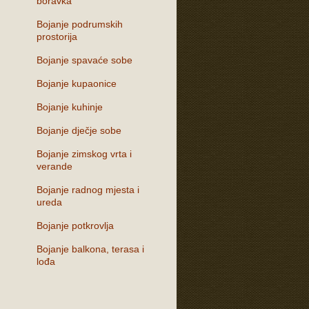
boravka
Bojanje podrumskih
prostorija
Bojanje spavaće sobe
Bojanje kupaonice
Bojanje kuhinje
Bojanje dječje sobe
Bojanje zimskog vrta i
verande
Bojanje radnog mjesta i
ureda
Bojanje potkrovlja
Bojanje balkona, terasa i
lođa