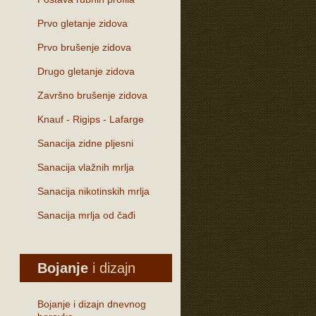
Prvo gletanje zidova
Prvo brušenje zidova
Drugo gletanje zidova
Završno brušenje zidova
Knauf - Rigips - Lafarge
Sanacija zidne pljesni
Sanacija vlažnih mrlja
Sanacija nikotinskih mrlja
Sanacija mrlja od čađi
Bojanje
i dizajn
Bojanje i dizajn dnevnog