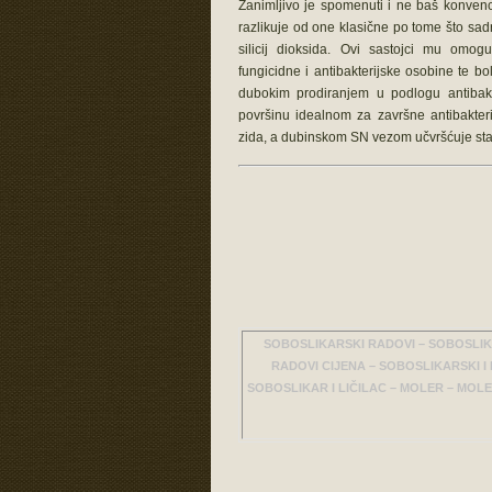
Zanimljivo je spomenuti i ne baš konvenc
razlikuje od one klasične po tome što sadrž
silicij dioksida. Ovi sastojci mu omog
fungicidne i antibakterijske osobine te bo
dubokim prodiranjem u podlogu antibakt
površinu idealnom za završne antibakter
zida, a dubinskom SN vezom učvršćuje stara
SOBOSLIKARSKI RADOVI – SOBOSLIK
RADOVI CIJENA – SOBOSLIKARSKI I
SOBOSLIKAR I LIČILAC – MOLER – MOL