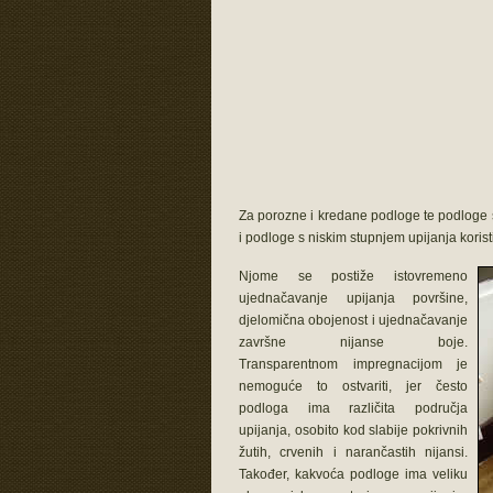
Za porozne i kredane podloge te podloge s 
i podloge s niskim stupnjem upijanja koris
Njome se postiže istovremeno
ujednačavanje upijanja površine,
djelomična obojenost i ujednačavanje
završne nijanse boje.
Transparentnom impregnacijom je
nemoguće to ostvariti, jer često
podloga ima različita područja
upijanja, osobito kod slabije pokrivnih
žutih, crvenih i narančastih nijansi.
Također, kakvoća podloge ima veliku