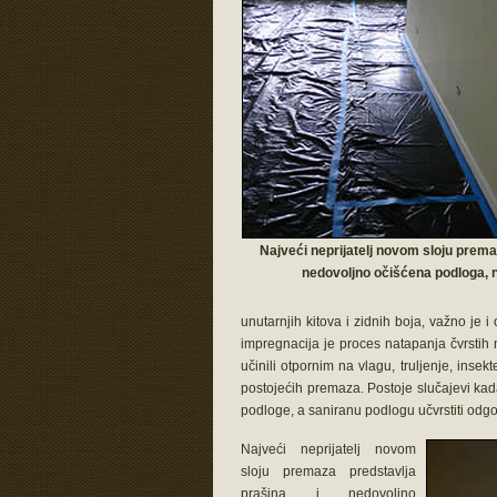
Najveći neprijatelj novom sloju prema
nedovoljno očišćena podloga, 
unutarnjih kitova i zidnih boja, važno je
impregnacija je proces natapanja čvrstih 
učinili otpornim na vlagu, truljenje, inse
postojećih premaza. Postoje slučajevi kada s
podloge, a saniranu podlogu učvrstiti odg
Najveći neprijatelj novom
sloju premaza predstavlja
prašina i nedovoljno