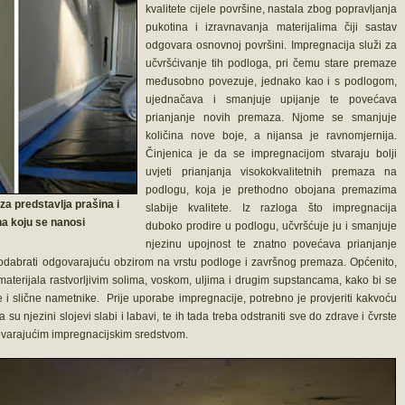
kvalitete cijele površine, nastala zbog popravljanja
pukotina i izravnavanja materijalima čiji sastav
odgovara osnovnoj površini. Impregnacija služi za
učvršćivanje tih podloga, pri čemu stare premaze
međusobno povezuje, jednako kao i s podlogom,
ujednačava i smanjuje upijanje te povećava
prianjanje novih premaza. Njome se smanjuje
količina nove boje, a nijansa je ravnomjernija.
Činjenica je da se impregnacijom stvaraju bolji
uvjeti prianjanja visokokvalitetnih premaza na
podlogu, koja je prethodno obojana premazima
za predstavlja prašina i
slabije kvalitete. Iz razloga što impregnacija
na koju se nanosi
duboko prodire u podlogu, učvršćuje ju i smanjuje
njezinu upojnost te znatno povećava prianjanje
 i odabrati odgovarajuću obzirom na vrstu podloge i završnog premaza. Općenito,
materijala rastvorljivim solima, voskom, uljima i drugim supstancama, kako bi se
kte i slične nametnike. Prije uporabe impregnacije, potrebno je provjeriti kakvoću
u njezini slojevi slabi i labavi, te ih tada treba odstraniti sve do zdrave i čvrste
ovarajućim impregnacijskim sredstvom.