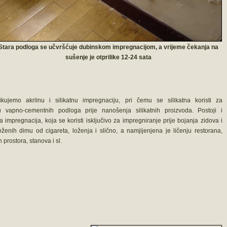
Stara podloga se učvršćuje dubinskom impregnacijom, a vrijeme čekanja na
sušenje je otprilike 12-24 sata
ikujemo akrilnu i silikatnu impregnaciju, pri čemu se silikatna koristi za
u vapno-cementnih podloga prije nanošenja silikatnih proizvoda. Postoji i
ka impregnacija, koja se koristi isključivo za impregniranje prije bojanja zidova i
oženih dimu od cigareta, loženja i slično, a namjijenjena je ličenju restorana,
h prostora, stanova i sl.