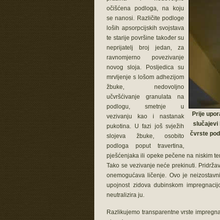
očišćena podloga, na koju
se nanosi. Različite podloge
loših apsorpcijskih svojstava
te starije površine također su
neprijatelj broj jedan, za
ravnomjerno povezivanje
novog sloja. Posljedica su
mrvljenje s lošom adhezijom
žbuke, nedovoljno
učvršćivanje granulata na
podlogu, smetnje u
Prije upor
vezivanju kao i nastanak
slučajevi 
pukotina. U fazi još svježih
čvrste pod
slojeva žbuke, osobito
podloga poput travertina,
pješćenjaka ili opeke pečene na niskim t
Tako se vezivanje neće prekinuti. Pridržav
onemogućava ličenje. Ovo je neizostavni d
upojnost zidova dubinskom impregnacijo
neutralizira ju.
Razlikujemo transparentne vrste impregnac