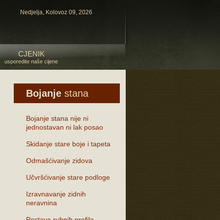
Nedjelja, Kolovoz 09, 2026
CJENIK
usporedite naše cijene
Bojanje
stana
Bojanje stana nije ni
jednostavan ni lak posao
Skidanje stare boje i tapeta
Odmašćivanje zidova
Učvršćivanje stare podloge
Izravnavanje zidnih
neravnina
Postava rubnih profila