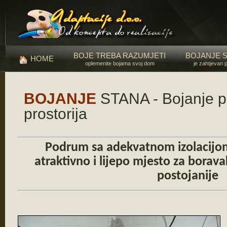
BOJE TREBA RAZUMJETI
BOJANJE 
HOME
oplemenite bojama svoj dom
je zahtjevan 
BOJANJE
STANA - Bojanje 
prostorija
Podrum sa adekvatnom izolacijom
atraktivno i lijepo mjesto za borav
postojanije