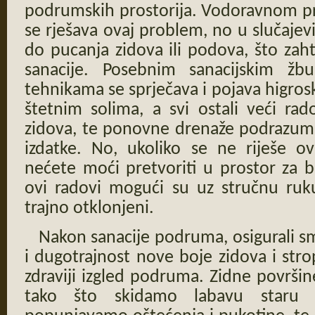
podrumskih prostorija. Vodoravnom pr
se rješava ovaj problem, no u slučajev
do pucanja zidova ili podova, što zaht
sanacije. Posebnim sanacijskim žb
tehnikama se sprječava i pojava higro
štetnim solima, a svi ostali veći rad
zidova, te ponovne drenaže podrazumij
izdatke. No, ukoliko se ne riješe o
nećete moći pretvoriti u prostor za b
ovi radovi mogući su uz stručnu ruku
trajno otklonjeni.
Nakon sanacije podruma, osigurali sm
i dugotrajnost nove boje zidova i stro
zdraviji izgled podruma. Zidne površi
tako što skidamo labavu staru 