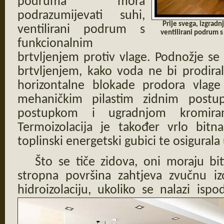
podruma mora
podrazumijevati suhi,
Prije svega, izgrad
ventilirani podrum s
ventilirani podrum s
funkcionalnim
brtvljenjem protiv vlage. Podnožje se
brtvljenjem, kako voda ne bi prodira
horizontalne blokade prodora vlage 
mehaničkim pilastim zidnim postu
postupkom i ugradnjom kromira
Termoizolacija je također vrlo bitna
toplinski energetski gubici te osigura
Što se tiče zidova, oni moraju biti
stropna površina zahtjeva zvučnu iz
hidroizolaciju, ukoliko se nalazi ispo