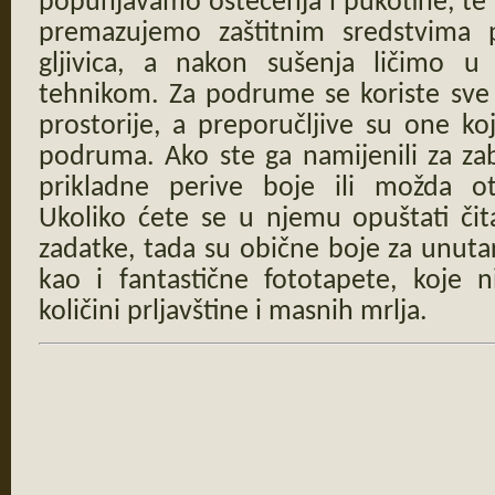
popunjavamo oštećenja i pukotine, t
premazujemo zaštitnim sredstvima pr
gljivica, a nakon sušenja ličimo u
tehnikom. Za podrume se koriste sve 
prostorije, a preporučljive su one k
podruma. Ako ste ga namijenili za za
prikladne perive boje ili možda ot
Ukoliko ćete se u njemu opuštati čita
zadatke, tada su obične boje za unutar
kao i fantastične fototapete, koje n
količini prljavštine i masnih mrlja.