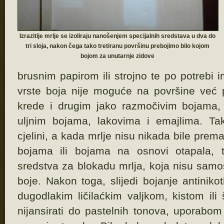
Izrazitije mrlje se izoliraju nanošenjem specijalnih sredstava u dva do
tri sloja, nakon čega tako tretiranu površinu prebojimo bilo kojom
bojom za unutarnje zidove
brusnim papirom ili strojno te po potrebi
vrste boja nije moguće na površine već
krede i drugim jako razmočivim bojama,
uljnim bojama, lakovima i emajlima. Ta
cjelini, a kada mrlje nisu nikada bile prem
bojama ili bojama na osnovi otapala,
sredstva za blokadu mrlja, koja nisu samo
boje. Nakon toga, slijedi bojanje antinik
dugodlakim ličilaćkim valjkom, kistom il
nijansirati do pastelnih tonova, uporabom 