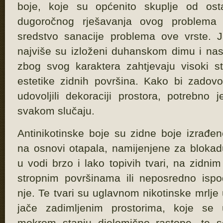
boje, koje su općenito skuplje od ost
dugoročnog rješavanja ovog problema s
sredstvo sanacije problema ove vrste. Jav
najviše su izloženi duhanskom dimu i nast
zbog svog karaktera zahtjevaju visoki st
estetike zidnih površina. Kako bi zadovol
udovoljili dekoraciji prostora, potrebno 
svakom slučaju.
Antinikotinske boje su zidne boje izrađen
na osnovi otapala, namijenjene za blokad
u vodi brzo i lako topivih tvari, na zidnim
stropnim površinama ili neposredno ispo
nje. Te tvari su uglavnom nikotinske mrlje
jače zadimljenim prostorima, koje se 
mokrom stanju djelomično rastope, te s