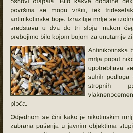
osnovi otapala. Bilo kakve dodatne dek
površina se mogu vršiti, tek tridese
antinikotinske boje. Izrazitije mrlje se izo
sredstava u dva do tri sloja, nakon čeg
prebojimo bilo kojom bojom za unutarnje z
Antinikotinska 
mrlja poput nikot
upotrebljava se
suhih podloga 
stropnih 
vlaknenocemen
ploča.
Odjednom se čini kako je nikotinskim mrl
zabrana pušenja u javnim objektima stupi