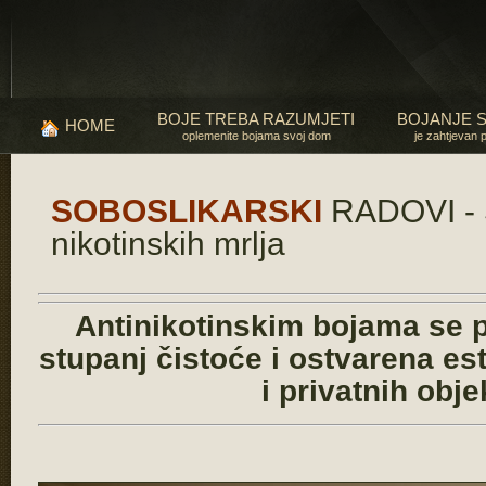
BOJE TREBA RAZUMJETI
BOJANJE 
HOME
oplemenite bojama svoj dom
je zahtjevan 
SOBOSLIKARSKI
RADOVI - 
nikotinskih mrlja
Antinikotinskim bojama se p
stupanj čistoće i ostvarena est
i privatnih obje