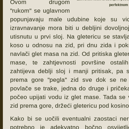
Ovom drugom
perfektnom 
"rukom" se uglavnom
popunjavaju male udubine koje su vi
izravnavanje mora biti u debljini dovoljno
utisnutu u prvi sloj. Na gletericu se stavlj
koso u odnosu na zid, pri dnu zida i po
navlači glet masa na zid. Od pritiska gleter
mase, te zahtjevnosti površine ostali
zahtijeva deblji sloj i manji pritisak, p
prema gore "pegla" zid sve dok se ne 
povlače se trake, jedna do druge i pričeka
počeo upijati vodu iz glet mase. Tada se 
zid prema gore, držeći gletericu pod kosin
Kako bi se uočili eventualni zaostaci ner
potrebno je adekvatno bočno osvijetlje