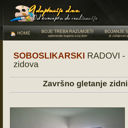
BOJE TREBA RAZUMJETI
BOJANJE 
HOME
oplemenite bojama svoj dom
je zahtjevan 
SOBOSLIKARSKI
RADOVI - D
zidova
Završno gletanje zidn