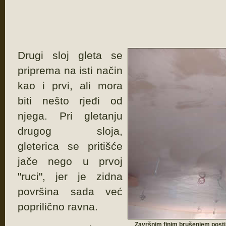
Drugi sloj gleta se
priprema na isti način
kao i prvi, ali mora
biti nešto rjeđi od
njega. Pri gletanju
drugog sloja,
gleterica se pritišće
jače nego u prvoj
"ruci", jer je zidna
površina sada već
poprilično ravna.
Završnim finim brušenjem postiže