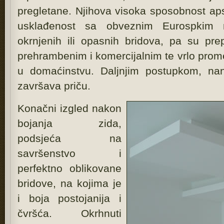
pregletane. Njihova visoka sposobnost ap
usklađenost sa obveznim Eurospkim 
okrnjenih ili opasnih bridova, pa su prepo
prehrambenim i komercijalnim te vrlo prom
u domaćinstvu. Daljnjim postupkom, nan
završava priču.
Konačni izgled nakon
bojanja zida,
podsjeća na
savršenstvo i
perfektno oblikovane
bridove, na kojima je
i boja postojanija i
čvršća. Okrhnuti