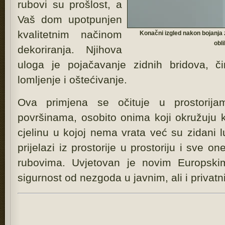
rubovi su prošlost, a
Vaš dom upotpunjen
kvalitetnim načinom
Konačni izgled nakon bojanja 
obl
dekoriranja. Njihova
uloga je pojačavanje zidnih bridova, č
lomljenje i oštećivanje.
Ova primjena se očituje u prostorij
površinama, osobito onima koji okružuju 
cjelinu u kojoj nema vrata već su zidani lu
prijelazi iz prostorije u prostoriju i sve 
rubovima. Uvjetovan je novim Europskim
sigurnost od nezgoda u javnim, ali i privat