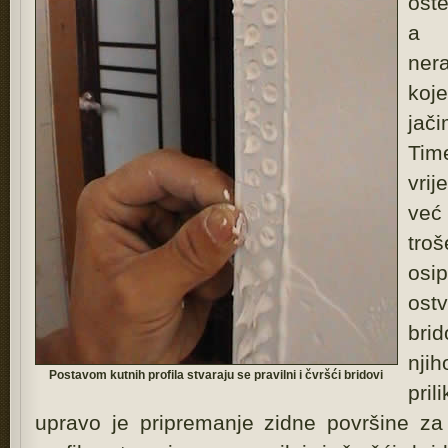
ošte
a k
ner
koje
jač
Tim
vri
već
troš
osi
ost
bri
nji
Postavom kutnih profila stvaraju se pravilni i čvršći bridovi
pri
upravo je pripremanje zidne površine za