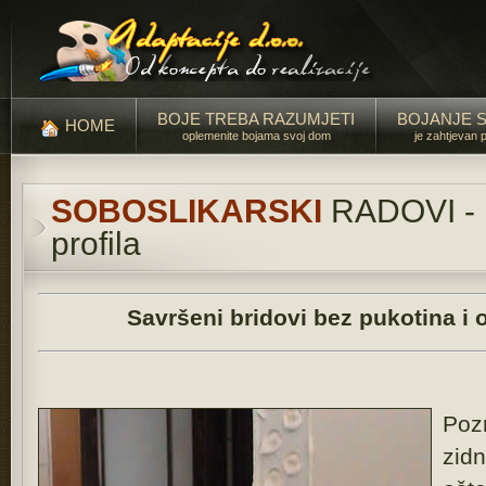
BOJE TREBA RAZUMJETI
BOJANJE 
HOME
oplemenite bojama svoj dom
je zahtjevan 
SOBOSLIKARSKI
RADOVI - 
profila
Savršeni bridovi bez pukotina i 
Poz
zid