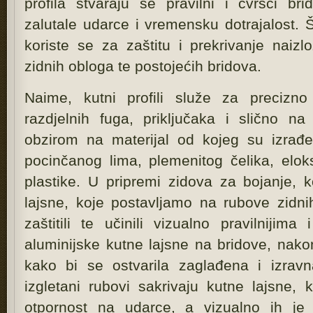
profila stvaraju se pravilni i čvršći br
zalutale udarce i vremensku dotrajalost. Ši
koriste se za zaštitu i prekrivanje naizlo
zidnih obloga te postojećih bridova.
Naime, kutni profili služe za precizno 
razdjelnih fuga, priključaka i slično 
obzirom na materijal od kojeg su izrađen
pocinčanog lima, plemenitog čelika, eloks
plastike. U pripremi zidova za bojanje, k
lajsne, koje postavljamo na rubove zidni
zaštitili te učinili vizualno pravilnijima
aluminijske kutne lajsne na bridove, nako
kako bi se ostvarila zaglađena i izrav
izgletani rubovi sakrivaju kutne lajsne, 
otpornost na udarce, a vizualno ih je 