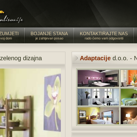
ZUMJETI
BOJANJE STANA
KONTAKTIRAJTE NAS
svoj dom
je zahtjevan posao
rado ćemo vam odgovoriti
 zelenog dizajna
Adaptacije
d.o.o. - 