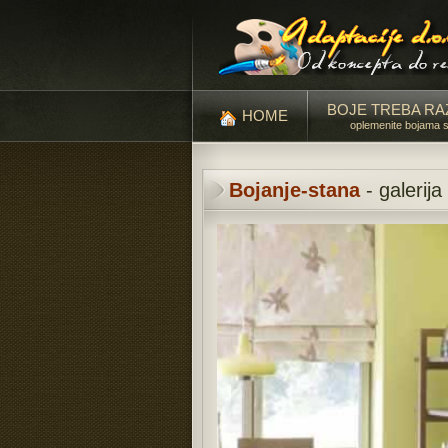
BOJE TREBA RA
HOME
oplemenite bojama 
Bojanje-stana
- galerija