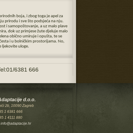
prirodnih boja, i zbog toga je apel za
 prirodu i sve što podsjeća na nju.
nost i samopoštovanje, a uz malo plave
 mira, dok uz primjese žute djeluje malo
 zelena obično umiruje i opušta, te se
esta i u bolničkim prostorijama. No,
 ljekovite uloge.
- Tel:01/6381 666
Adaptacije d.o.o.
ići 2b, 10090 Zagreb
385 1 6381 666
85 1 4111 880
:
info@adaptacije.hr