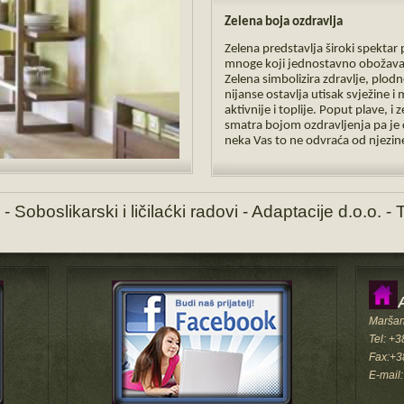
Zelena boja ozdravlja
Zelena predstavlja široki spektar 
mnoge koji jednostavno obožavaju
Zelena simbolizira zdravlje, plod
nijanse ostavlja utisak svježine i
aktivnije i toplije. Poput plave, i
smatra bojom ozdravljenja pa je č
neka Vas to ne odvraća od njezine
- Soboslikarski i ličilaćki radovi - Adaptacije d.o.o. 
Maršan
Tel: +
Fax:+3
E-mail