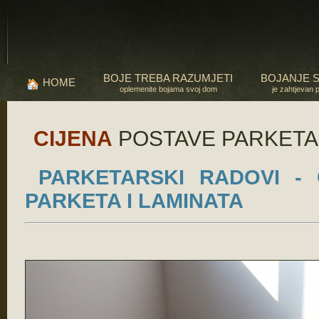
BOJE TREBA RAZUMJETI
BOJANJE 
HOME
oplemenite bojama svoj dom
je zahtjevan 
CIJENA
POSTAVE PARKETA 
PARKETARSKI RADOVI - 
PARKETA I LAMINATA