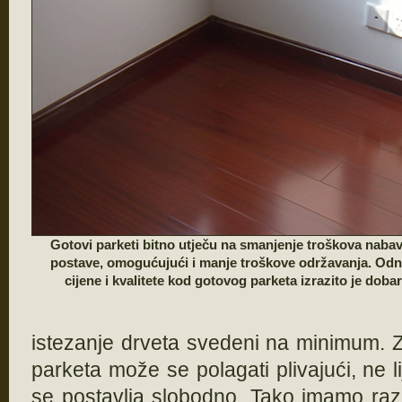
Gotovi parketi bitno utječu na smanjenje troškova nabav
postave, omogućujući i manje troškove održavanja. Od
cijene i kvalitete kod gotovog parketa izrazito je dobar
istezanje drveta svedeni na minimum. Z
parketa može se polagati plivajući, ne l
se postavlja slobodno. Tako imamo razli