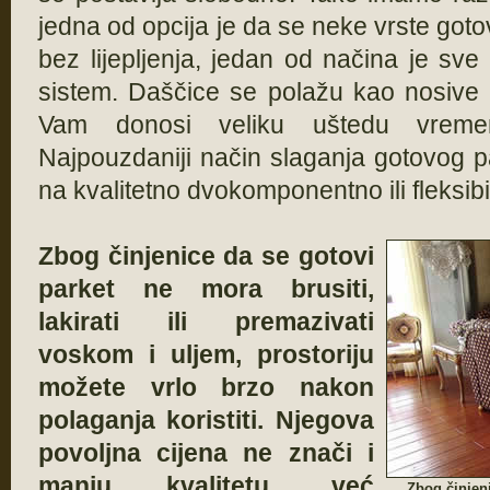
jedna od opcija je da se neke vrste got
bez lijepljenja, jedan od načina je sve č
sistem. Daščice se polažu kao nosive
Vam donosi veliku uštedu vreme
Najpouzdaniji način slaganja gotovog pa
na kvalitetno dvokomponentno ili fleksibil
Zbog činjenice da se gotovi
parket ne mora brusiti,
lakirati ili premazivati
voskom i uljem, prostoriju
možete vrlo brzo nakon
polaganja koristiti.
Njegova
povoljna cijena ne znači i
manju kvalitetu, već
Zbog činjeni