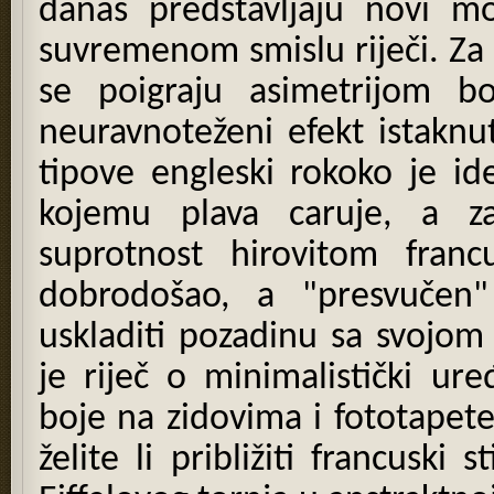
danas predstavljaju novi mod
suvremenom smislu riječi. Za 
se poigraju asimetrijom bo
neuravnoteženi efekt istaknut
tipove engleski rokoko je ide
kojemu plava caruje, a z
suprotnost hirovitom franc
dobrodošao, a "presvučen
uskladiti pozadinu sa svojom
je riječ o minimalistički u
boje na zidovima i fototapet
želite li približiti francuski 