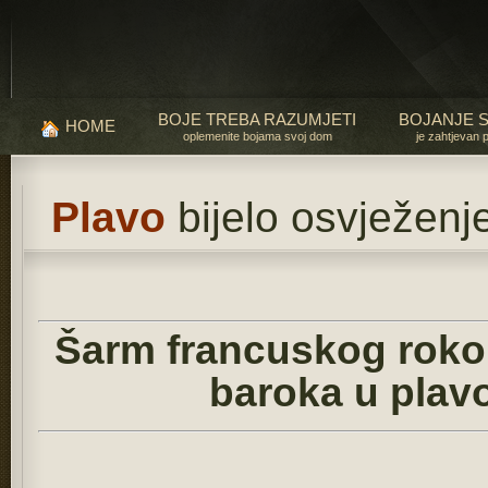
BOJE TREBA RAZUMJETI
BOJANJE 
HOME
oplemenite bojama svoj dom
je zahtjevan 
Plavo
bijelo osvježenje
Šarm francuskog rokok
baroka u plavo