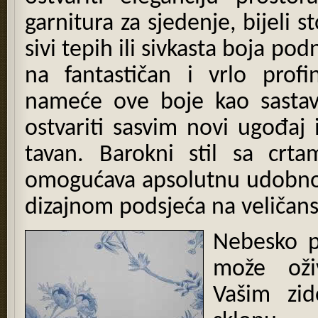
garnitura za sjedenje, bijeli 
sivi tepih ili sivkasta boja p
na fantastičan i vrlo prof
nameće ove boje kao sastavn
ostvariti sasvim novi ugođaj i
tavan. Barokni stil sa crt
omogućava apsolutnu udobnos
dizajnom podsjeća na veličans
Nebesko p
može oži
Vašim zi