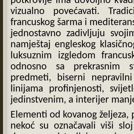
potkrovlje ima dovoljno kvad
vizualno povećavati. Tradic
francuskog šarma i mediterans
jednostavno zadivljuju svoj
namještaj engleskog klasično
luksuznim izgledom francusk
odnosno sa prekrasnim st
predmeti, biserni nepraviln
linijama profinjenosti, svije
jedinstvenim, a interijer man
Elementi od kovanog željeza, p
nekoć su označavali viši slo