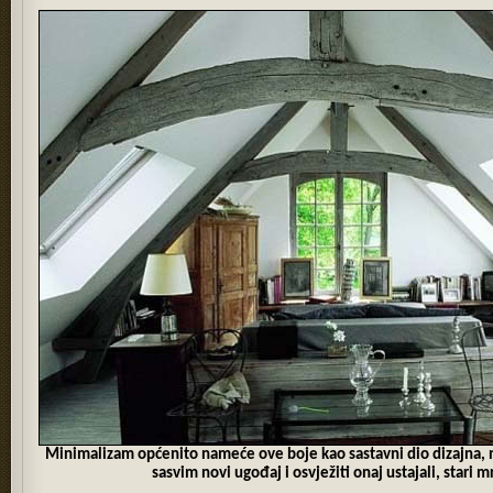
Minimalizam općenito nameće ove boje kao sastavni dio dizajna, no
sasvim novi ugođaj i osvježiti onaj ustajali, stari m