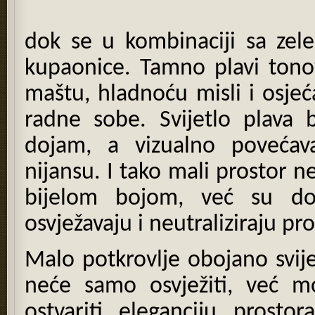
dok se u kombinaciji sa zel
kupaonice. Tamno plavi ton
maštu, hladnoću misli i osjeć
radne sobe. Svijetlo plava b
dojam, a vizualno povećav
nijansu. I tako mali prostor 
bijelom bojom, već su do
osvježavaju i neutraliziraju pro
Malo potkrovlje obojano svij
neće samo osvježiti, već m
ostvariti eleganciju prostora