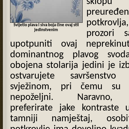
sklopu
preuređe
potkrovlja
Svijetlo plava i siva boja čine ovaj stil
jedinstvenim
prozori 
upotpuniti ovaj neprekinut
dominantnog plavog svoda
obojena stolarija jedini je iz
ostvarujete savršenstvo
svježinom, pri čemu su k
nepoželjni. Naravno, 
preferirate jake kontraste 
tamniji namještaj, osob