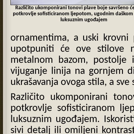
Različito ukomponirani tonovi plave boje savršeno ć
potkrovlje sofisticiranom ljepotom, ugodnim daškom s
luksuznim ugođajem
ornamentima, a uski krovni
upotpuniti će ove stilove 
metalnom bazom, postolje iz
vijuganje linija na gornjem di
ukrašavanja ovoga stila, a sve
Različito ukomponirani tono
potkrovlje sofisticiranom l
luksuznim ugođajem. Iskorist
sivi detalj ili omiljeni kontra